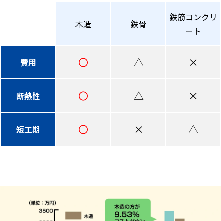
鉄筋コンクリ
木造
鉄骨
ート
〇
△
×
費用
〇
△
×
断熱性
〇
×
△
短工期